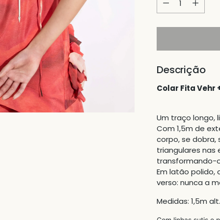
Descrição
Colar Fita Vehr 
Um traço longo, l
Com 1,5m de exten
corpo, se dobra,
triangulares nas
transformando-o
Em latão polido,
verso: nunca a 
Medidas: 1,5m alt.
Com linhas sutis e p