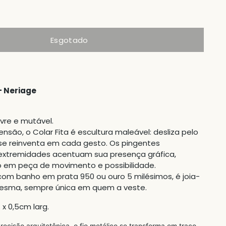
Esgotado
+ Neriage
ivre e mutável.
são, o Colar Fita é escultura maleável: desliza pelo
 se reinventa em cada gesto. Os pingentes
 extremidades acentuam sua presença gráfica,
 em peça de movimento e possibilidade.
 com banho em prata 950 ou ouro 5 milésimos, é joia-
mesma, sempre única em quem a veste.
 x 0,5cm larg.
recisão arquitetônica, o fio metálico se transforma em traço,