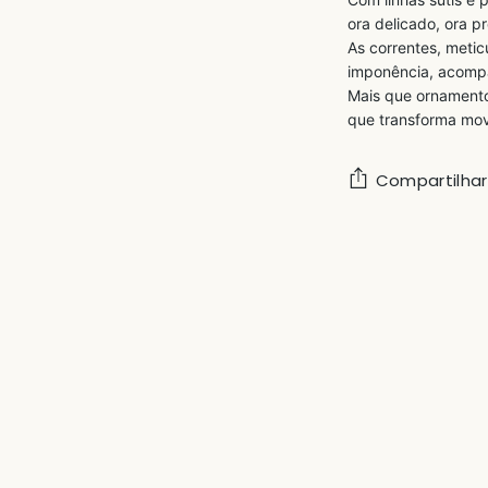
ora delicado, ora p
As correntes, metic
imponência, acompa
Mais que ornamento
que transforma mov
Compartilhar
Adicionando
produto
ao
carrinho