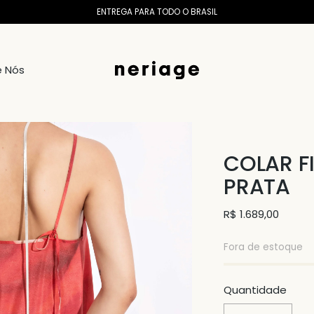
ENTREGA PARA TODO O BRASIL
e Nós
COLAR FI
PRATA
Preço
R$ 1.689,00
normal
Fora de estoque
Quantidade
Quantidade