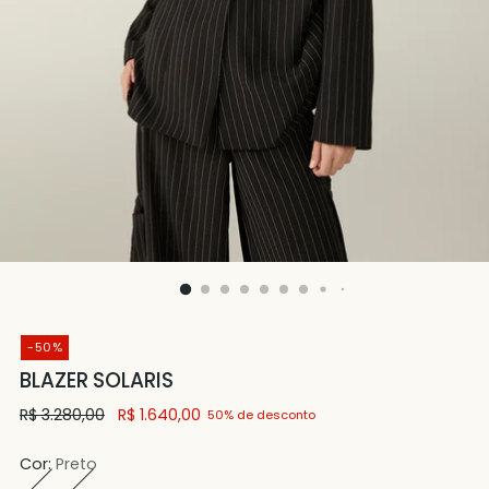
-50%
BLAZER SOLARIS
Preço
R$ 3.280,00
R$ 1.640,00
50% de desconto
normal
Cor:
Preto