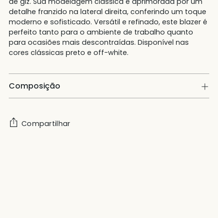
de giz. Sua modelagem clássica é aprimorada por um
detalhe franzido na lateral direita, conferindo um toque
moderno e sofisticado. Versátil e refinado, este blazer é
perfeito tanto para o ambiente de trabalho quanto
para ocasiões mais descontraídas. Disponível nas
cores clássicas preto e off-white.
Composição
Compartilhar
Adicionando
produto
ao
carrinho