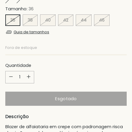
Tamanho:
36
36
38
40
42
44
46
Guia de tamanhos
Fora de estoque
Quantidade
Quantidade
Esgotado
Descrição
Blazer de alfaiataria em crepe com padronagem risca