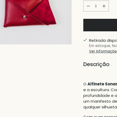
Quantidade
Retirada dispo
Em estoque, No
Ver informações
Descrição
O
Alfinete Sona
e a escultura. C
profundidade e a
um manifesto de
qualquer silhuet
Com suas propor