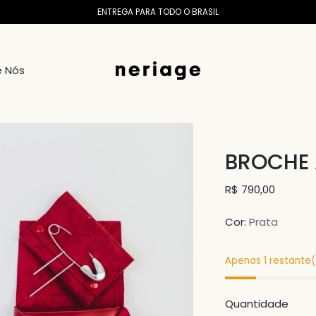
ENTREGA PARA TODO O BRASIL
e Nós
BROCHE 
Preço
R$ 790,00
normal
Cor:
Prata
Apenas 1 restante(s
Quantidade