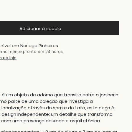
Adicionar à sacola
nível em Neriage Pinheiros
rmalmente pronto em 24 horas
 da loja
r
é um objeto de adorno que transita entre a joalheria
omo parte de uma coleção que investiga a
 localização através do som e do tato, esta peça é
 design independente: um detalhe que transforma
a com uma presença dourada e arquitetônica.
ções imponentes — 9 cm de altura e 2 cm de largura