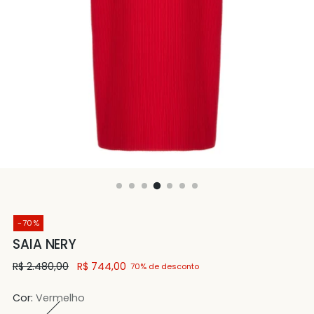
-70%
SAIA NERY
Preço
R$ 2.480,00
R$ 744,00
70% de desconto
normal
Cor:
Vermelho