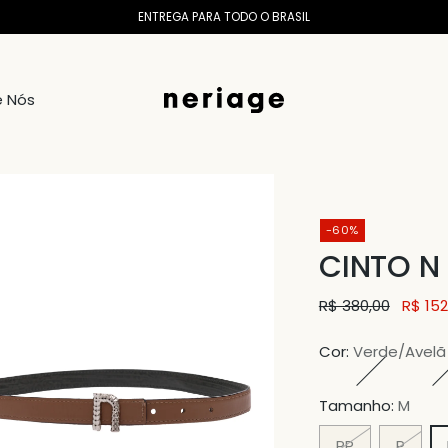
ENTREGA PARA TODO O BRASIL
e Nós
-60%
CINTO N
Preço
R$ 380,00
R$ 152
normal
Cor:
Verde/Avelã
Tamanho:
M
PP
P