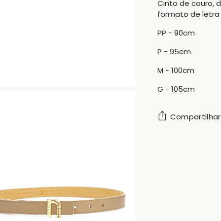
Cinto de couro, 
formato de letra N
PP - 90cm
P - 95cm
M - 100cm
G - 105cm
Compartilhar
Adicionando
produto
ao
carrinho